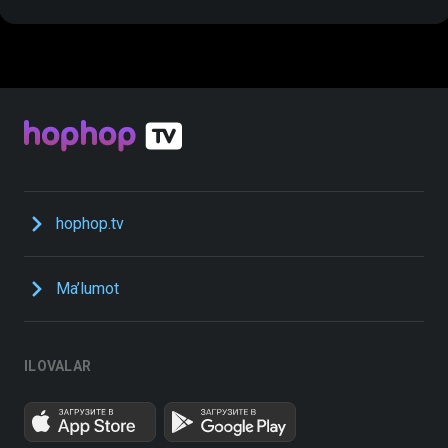
hophop.tv
Ma’lumot
ILOVALAR