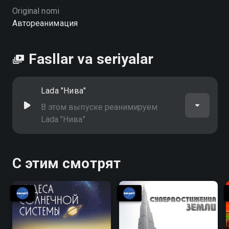
Original nomi
Автореанимация
Fasllar va seriyalar
Lada "‎Нива"
В этом выпуске реанимируем
Lada "‎Нива"
С этим смотрят