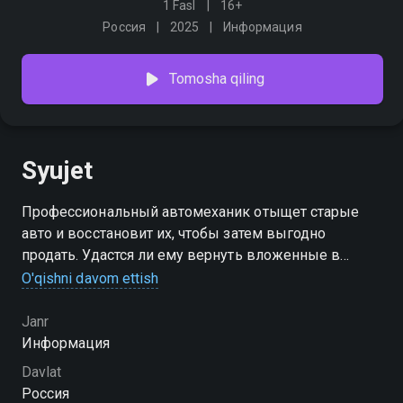
1 Fasl
16+
Россия
2025
Информация
Tomosha qiling
Syujet
Профессиональный автомеханик отыщет старые
авто и восстановит их, чтобы затем выгодно
продать. Удастся ли ему вернуть вложенные в
ремонт деньги и как следует заработать?
O'qishni davom ettish
Janr
Информация
Davlat
Россия