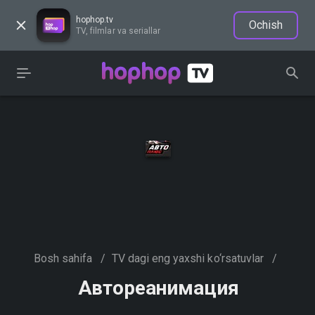
hophop.tv
Ochish
TV, filmlar va seriallar
Bosh sahifa
/
TV dagi eng yaxshi ko‘rsatuvlar
/
Автореанимация