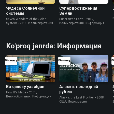
Чудеса Солнечной
Супердостижения
системы
Земли
C
Seven Wonders of the Solar
Supersized Earth • 2012,
System • 2011, Великобритания,
Великобритания, Информация
Информация
Ko'proq janrda: Информация
Bu qanday yasalgan
Аляска: последний
рубеж
How It's Made • 2001,
Великобритания, Информация
Alaska: the Last Frontier • 2008,
США, Информация