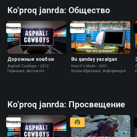
Ko'proq janrda: Общество
Дорожные ковбои
Bu qanday yasalgan
Asphalt Cowboys • 2012,
How It's Made • 2001,
C
Германия, Авто-мото
Великобритания, Информация
Ko'proq janrda: Просвещение