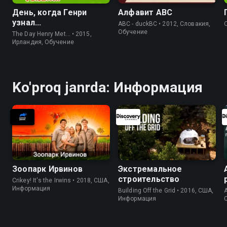
День, когда Генри
Алфавит АВС
узнал...
ABC - duckBC • 2012, Словакия,
Обучение
The Day Henry Met… • 2015,
Ирландия, Обучение
Ko'proq janrda: Информация
Зоопарк Ирвинов
Экстремальное
строительство
Crikey! It's the Irwins • 2018, США,
Информация
Building Off the Grid • 2016, США,
A
Информация