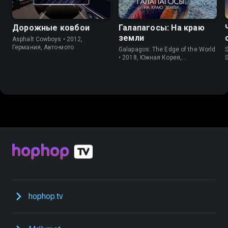
Дорожные ковбои
Галапагосы: На краю
земли
Asphalt Cowboys • 2012,
Германия, Авто-мото
Galapagos: The Edge of the World
S
• 2018, Южная Корея,
Информация
hophop.tv