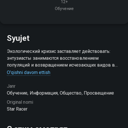
12+
Обучение
Syujet
Экологический кризис заставляет действовать:
энтузиасты занимаются восстановлением
популяций и возвращением исчезающих видов в
естественную среду, пытаясь предотвратить точку
O'qishni davom ettish
невозврата
Janr
Обучение, Информация, Общество, Просвещение
Original nomi
Star Racer