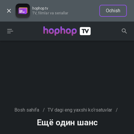
hophop.tv
Ochish
TV, filmlar va seriallar
Bosh sahifa
/
TV dagi eng yaxshi ko‘rsatuvlar
/
Ещё один шанс