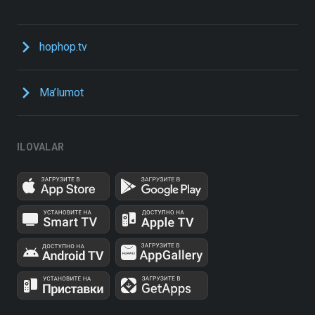
hophop.tv
Ma’lumot
ILOVALAR