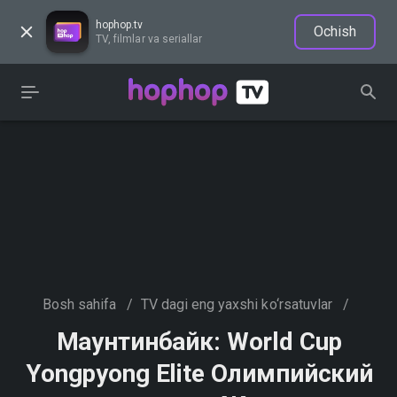
hophop.tv
Ochish
TV, filmlar va seriallar
Bosh sahifa
/
TV dagi eng yaxshi ko‘rsatuvlar
/
Маунтинбайк: World Cup
Yongpyong Elite Олимпийский