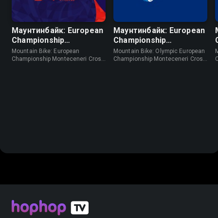
Маунтинбайк: European
Маунтинбайк: European
Championship
Championship
Monteceneri
Олимпийский кросс-
Mountain Bike: European
Mountain Bike: Olympic European
Олимпийский кросс-
кантри Monteceneri
Championship Monteceneri Cross
Championship Monteceneri Cross
Country Olympic Men •
Country Men • Маунтинбайк
кантри Мужчины
Мужчины
Маунтинбайк