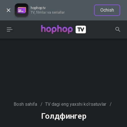
hophop.tv
Ochish
TV, filmlar va seriallar
Bosh sahifa
/
TV dagi eng yaxshi ko‘rsatuvlar
/
Голдфингер