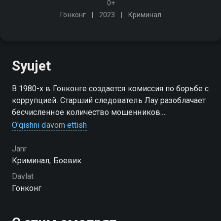
0+
Гонконг
2023
Криминал
Syujet
В 1980-х в Гонконге создается комиссия по борьбе с
коррупцией. Старший следователь Лау разоблачает
бесчисленное количество мошенников.
Стабильность и процветание уже близки, но новая
O'qishni davom ettish
волна алчности вынуждает его мобилизовать все
силы для новой битвы
Janr
Криминал, Боевик
Davlat
Гонконг