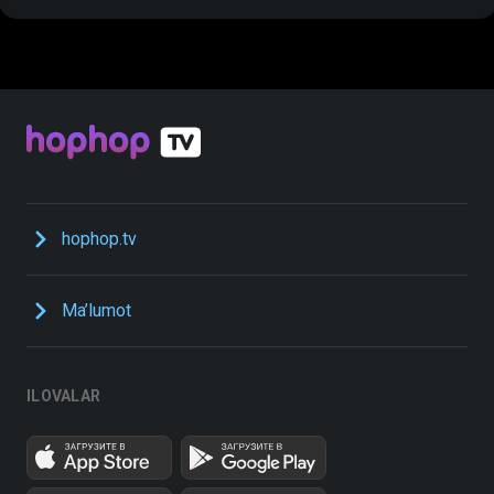
hophop.tv
Ma’lumot
ILOVALAR