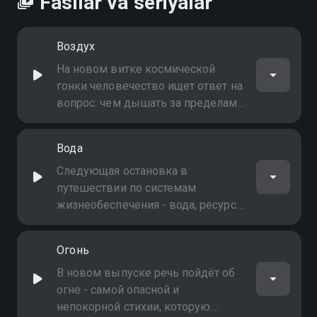
Fasllar va seriyalar
Воздух
На новом витке космической
гонки человечество ищет ответ на
вопрос: чем дышать за пределами
Земли?
Вода
Следующая остановка в
путешествии по системам
жизнеобеспечения - вода, ресурс,
без которого немыслимо
длительное пребывание человека
Огонь
за пределами Земли
В новом выпуске речь пойдёт об
огне - самой опасной и
непокорной стихии, которую