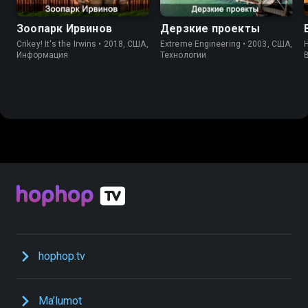
Зоопарк Ирвинов
Дерзкие проекты
Crikey! It's the Irwins • 2018, США,
Extreme Engineering • 2003, США,
H
Информация
Технологии
hophop.tv
Ma’lumot