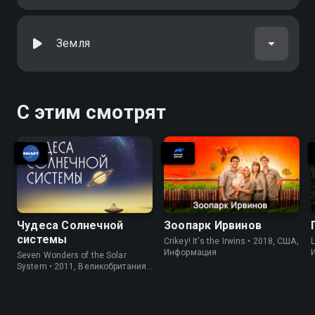
человечество осмелилось взять с
собой в космос
Земля
С этим смотрят
Чудеса Солнечной
Зоопарк Ирвинов
системы
Crikey! It's the Irwins • 2018, США,
L
Информация
Seven Wonders of the Solar
System • 2011, Великобритания,
Информация