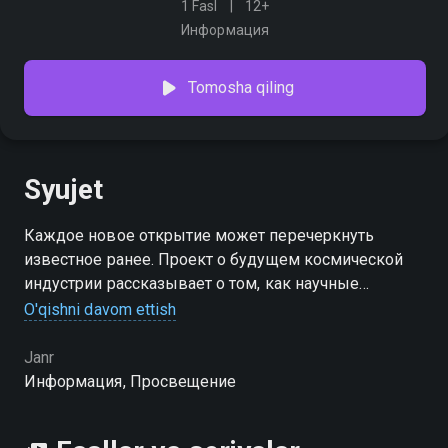
1 Fasl
12+
Информация
Tomosha qiling
Syujet
Каждое новое открытие может перечеркнуть
известное ранее. Проект о будущем космической
индустрии рассказывает о том, как научные
эксперименты невиданных масштабов помогают
O'qishni davom ettish
открывать Вселенную заново раз за разом
Janr
Информация, Просвещение