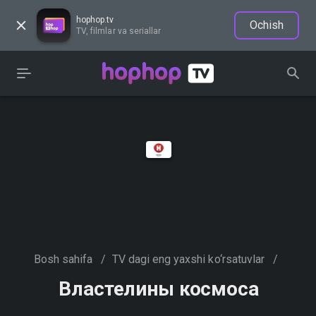
hophop.tv
Ochish
TV, filmlar va seriallar
Bosh sahifa
/
TV dagi eng yaxshi ko‘rsatuvlar
/
Властелины космоса