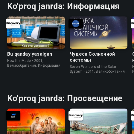
Ko'proq janrda: Информация
Bu qanday yasalgan
Чудеса Солнечной
системы
How It's Made • 2001,
Великобритания, Информация
Seven Wonders of the Solar
H
System • 2011, Великобритания,
Информация
Ko'proq janrda: Просвещение