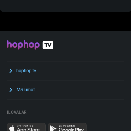
hophop.tv
Ma’lumot
ILOVALAR