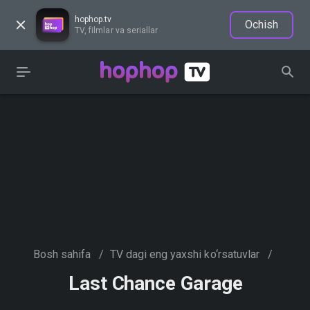
hophop.tv
Ochish
TV, filmlar va seriallar
Bosh sahifa
/
TV dagi eng yaxshi ko‘rsatuvlar
/
Last Chance Garage