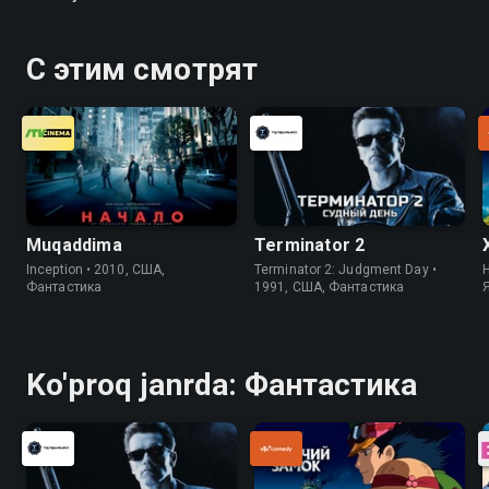
С этим смотрят
Muqaddima
Terminator 2
Inception • 2010, США,
Terminator 2: Judgment Day •
H
Фантастика
1991, США, Фантастика
Ko'proq janrda: Фантастика