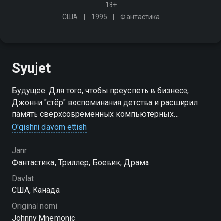
18+
США
1995
Фантастика
Syujet
Будущее. Для того, чтобы преуспеть в бизнесе,
Джонни "стёр" воспоминания детства и расширил
память сверхсовременных компьютерных
приспособлений. Но и этого оказалось мало для
O'qishni davom ettish
информации, которую он взялся доставить
Janr
Фантастика, Триллер, Боевик, Драма
Davlat
США, Канада
Original nomi
Johnny Mnemonic