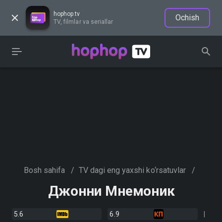
hophop.tv
Ochish
TV, filmlar va seriallar
Bosh sahifa
/
TV dagi eng yaxshi ko‘rsatuvlar
/
Джонни Мнемоник
5.6
6.9