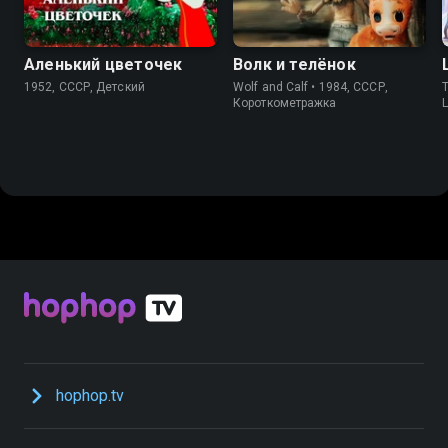
Аленький цветочек
Волк и телёнок
1952, СССР, Детский
Wolf and Calf • 1984, СССР,
T
Короткометражка
L
hophop.tv