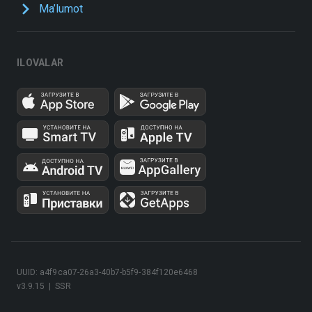
Ma’lumot
ILOVALAR
UUID: a4f9ca07-26a3-40b7-b5f9-384f120e6468
v3.9.15
|
SSR