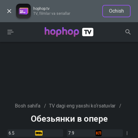
hophop.tv
Ochish
TV, filmlar va seriallar
Bosh sahifa
/
TV dagi eng yaxshi ko‘rsatuvlar
/
Обезьянки в опере
6.5
7.9