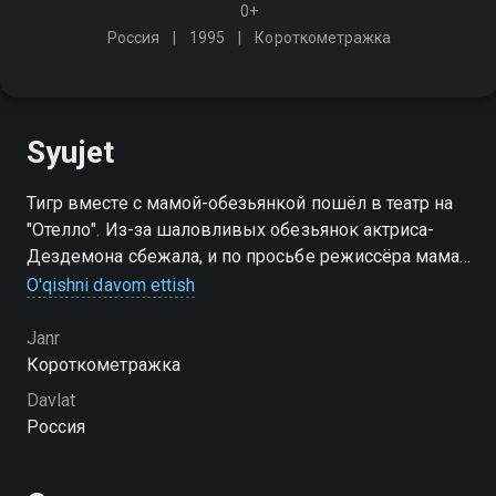
0+
Россия
1995
Короткометражка
Syujet
Тигр вместе с мамой-обезьянкой пошёл в театр на
"Отелло". Из-за шаловливых обезьянок актриса-
Дездемона сбежала, и по просьбе режиссёра мама-
обезьяна заменяет её
O'qishni davom ettish
Janr
Короткометражка
Davlat
Россия