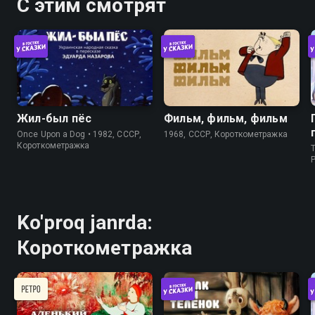
С этим смотрят
Жил-был пёс
Фильм, фильм, фильм
Once Upon a Dog • 1982, СССР,
1968, СССР, Короткометражка
Короткометражка
T
P
Ko'proq janrda:
Короткометражка