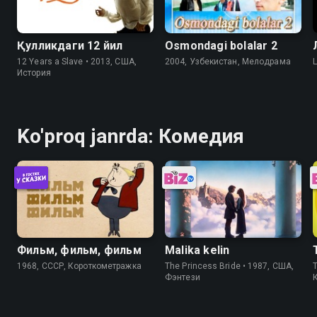
Қулликдаги 12 йил
Osmondagi bolalar 2
12 Years a Slave • 2013, США,
2004, Узбекистан, Мелодрама
История
Ko'proq janrda: Комедия
Фильм, фильм, фильм
Malika kelin
1968, СССР, Короткометражка
The Princess Bride • 1987, США,
T
Фэнтези