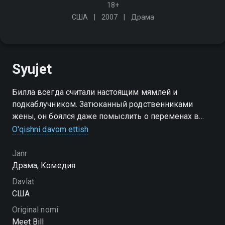
18+
США
2007
Драма
Syujet
Билла всегда считали настоящим мямлей и
подкаблучником. Затюканный родственниками
жены, он боялся даже помыслить о переменах в
жизни. Но однажды видеокамера запечатлела
O'qishni davom ettish
бурные постельные сцены его благоверной со
"звездой" теленовостей
Janr
Драма, Комедия
Davlat
США
Original nomi
Meet Bill