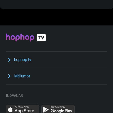
hophop.tv
Ma’lumot
ILOVALAR