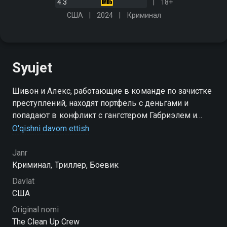
4.3
18+
США
2024
Криминал
Syujet
Шивон и Алекс, работающие в команде по зачистке
преступлений, находят портфель с деньгами и
попадают в конфликт с гангстером Габриэлем и
коррумпированными агентами
O'qishni davom ettish
Janr
Криминал, Триллер, Боевик
Davlat
США
Original nomi
The Clean Up Crew