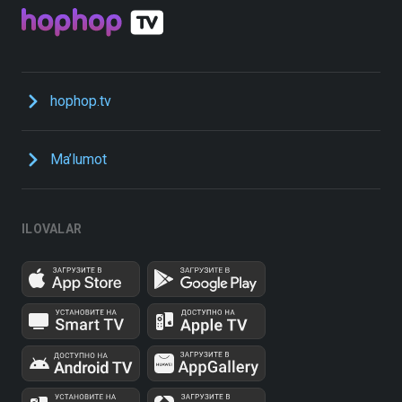
hophop.tv
Ma’lumot
ILOVALAR