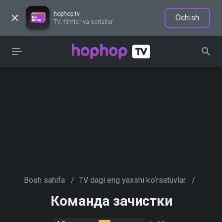
hophop.tv
Ochish
TV, filmlar va seriallar
Bosh sahifa
/
TV dagi eng yaxshi ko‘rsatuvlar
/
Команда зачистки