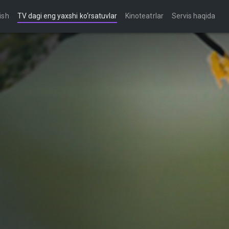
ish
TV dagi eng yaxshi ko‘rsatuvlar
Kinoteatrlar
Servis haqida