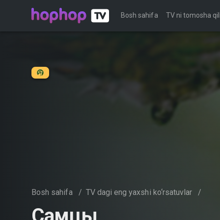
Bosh sahifa
TV ni tomosha qil
Bosh sahifa
/
TV dagi eng yaxshi ko‘rsatuvlar
/
Самцы