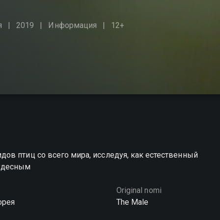
я
2019
Информация
12+
ов птиц со всего мира, исследуя, как естественный
удесным
Original nomi
орея
The Male