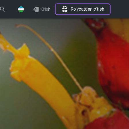
Ro'yxatdan o'tish
Kirish