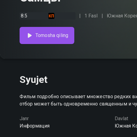
8.5
1 Fasl
Южная Коре
Tomosha qiling
Syujet
Фильм подробно описывает множество редких вид
отбор может быть одновременно священным и ч
Janr
Davlat
Информация
Южная К