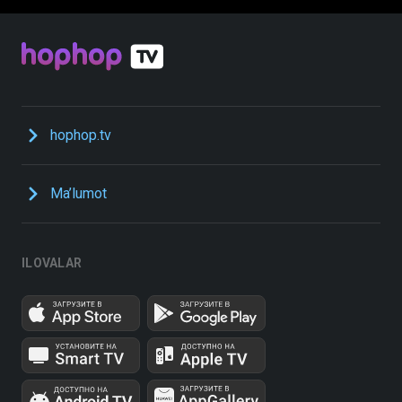
hophop.tv
Ma’lumot
ILOVALAR