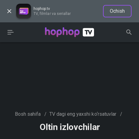
hophop.tv
Ochish
TV, filmlar va seriallar
Bosh sahifa
/
TV dagi eng yaxshi ko‘rsatuvlar
/
Oltin izlovchilar