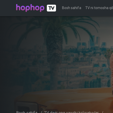
Bosh sahifa
TV ni tomosha qil
Bosh sahifa
/
TV dagi eng yaxshi ko‘rsatuvlar
/