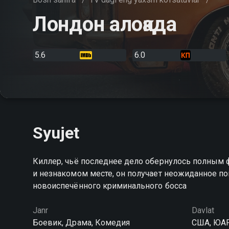
Лондон алоқада
5.6
6.0
Syujet
Киллер, чьё последнее дело обернулось полным ф
и незнакомом месте, он получает неожиданное п
новоиспечённого криминального босса
Janr
Davlat
Боевик, Драма, Комедия
США, ЮА