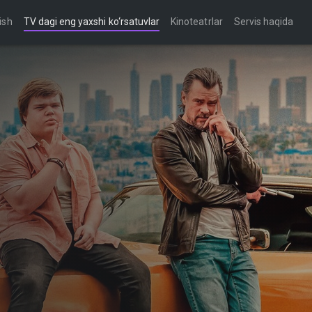
ish
TV dagi eng yaxshi ko‘rsatuvlar
Kinoteatrlar
Servis haqida