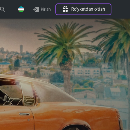
Ro'yxatdan o'tish
Kirish