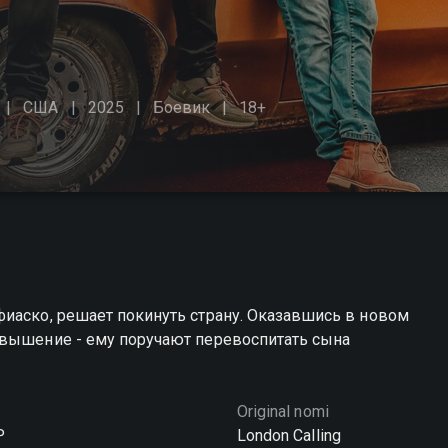
США
2025
Боевик
18+
иаско, решает покинуть страну. Оказавшись в новом
овышение - ему поручают перевоспитать сына
Original nomi
Р
London Calling