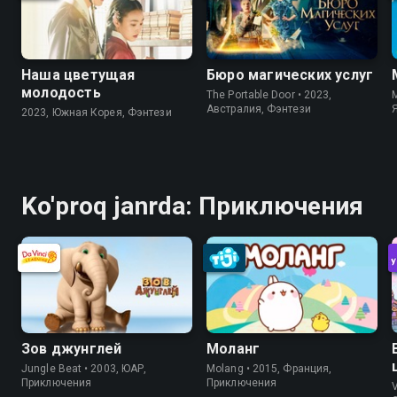
Наша цветущая
Бюро магических услуг
молодость
The Portable Door • 2023,
M
Австралия, Фэнтези
2023, Южная Корея, Фэнтези
Ko'proq janrda: Приключения
Зов джунглей
Моланг
Jungle Beat • 2003, ЮАР,
Molang • 2015, Франция,
Приключения
Приключения
V