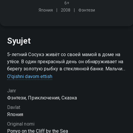
6+
Япония
2008
Фэнтези
Syujet
5-летний Сосукэ живёт со своей мамой в доме на
утёсе. В один прекрасный день он обнаруживает на
берегу золотую рыбку в стеклянной банке. Мальчик
даёт ей имя Поньо. Но она не простая рыбка, а дочь
O'qishni davom ettish
могущественного волшебника и морской богини
Janr
Фэнтези, Приключения, Сказка
Davlat
Япония
Original nomi
Ponyo on the Cliff by the Sea