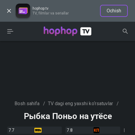
hophop.tv
Ochish
TV, filmlar va seriallar
Bosh sahifa
/
TV dagi eng yaxshi ko‘rsatuvlar
/
Рыбка Поньо на утёсе
7.7
7.8