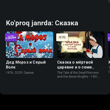
Ko'proq janrda: Сказка
Дед Мороз и Серый
Сказка о мёртвой
Волк
царевне и о семи
богатырях
1978, СССР, Сказка
The Tale of the Dead Princess
and the Seven Knights • 1951,
СССР, Сказка