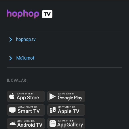
hophop.tv
Ma’lumot
ILOVALAR