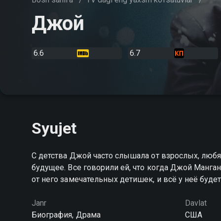
Джой
6.6
6.7
Syujet
C детства Джой часто слышала от взрослых, любя
будущее. Все говорили ей, что когда Джой Манган
от него замечательных детишек, и всё у неё буде
Janr
Davlat
Биография, Драма
США