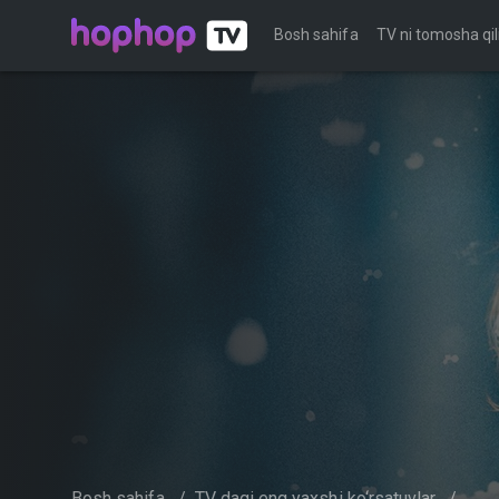
Bosh sahifa
TV ni tomosha qil
Bosh sahifa
/
TV dagi eng yaxshi ko‘rsatuvlar
/