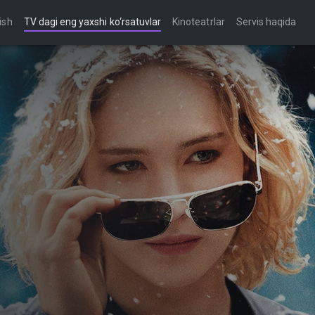
ish
TV dagi eng yaxshi ko‘rsatuvlar
Kinoteatrlar
Servis haqida