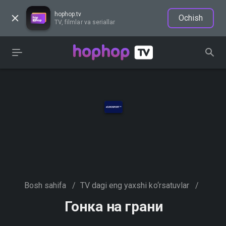
hophop.tv
Ochish
TV, filmlar va seriallar
Bosh sahifa
/
TV dagi eng yaxshi ko‘rsatuvlar
/
Гонка на грани