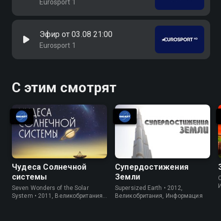
Eurosport 1
Эфир от 03.08 21:00
Eurosport 1
С этим смотрят
Чудеса Солнечной
Супердостижения
системы
Земли
C
Seven Wonders of the Solar
Supersized Earth • 2012,
System • 2011, Великобритания,
Великобритания, Информация
Информация