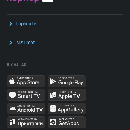
hophop.tv
Ma’lumot
ILOVALAR