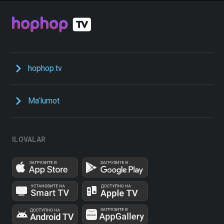
hophop.tv
Ma’lumot
ILOVALAR