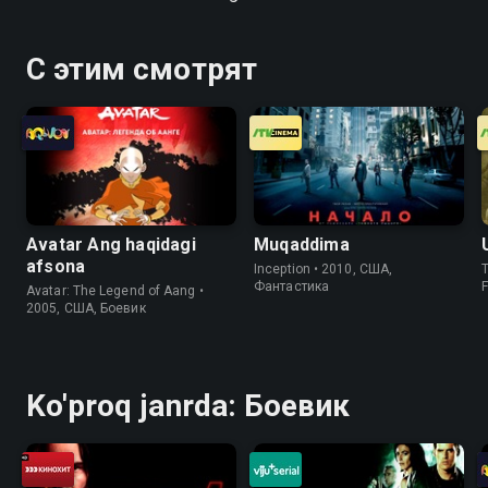
С этим смотрят
Avatar Ang haqidagi
Muqaddima
afsona
Inception • 2010, США,
T
Фантастика
F
Avatar: The Legend of Aang •
2005, США, Боевик
Ko'proq janrda: Боевик