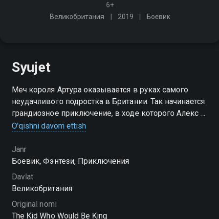
6+
Великобритания
2019
Боевик
Syujet
Меч короля Артура оказывается в руках самого
неудачливого подростка в Британии. Так начинается
грандиозное приключение, в ходе которого Алекс и
его друзья должны остановить злую
O'qishni davom ettish
средневековую волшебницу Моргану и не дать ей
уничтожить мир
Janr
Боевик, Фэнтези, Приключения
Davlat
Великобритания
Original nomi
The Kid Who Would Be King