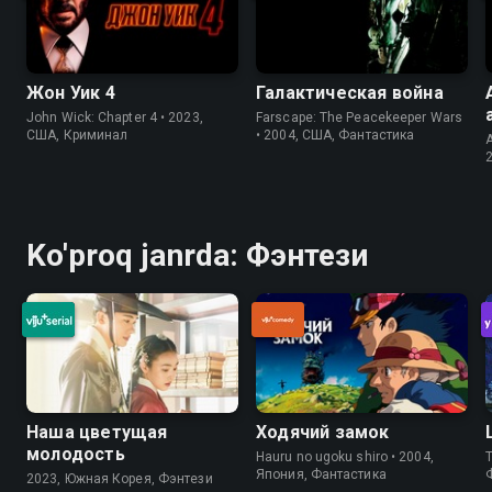
Жон Уик 4
Галактическая война
John Wick: Chapter 4 • 2023,
Farscape: The Peacekeeper Wars
США, Криминал
• 2004, США, Фантастика
A
Ko'proq janrda: Фэнтези
Наша цветущая
Ходячий замок
молодость
Hauru no ugoku shiro • 2004,
T
Япония, Фантастика
2023, Южная Корея, Фэнтези