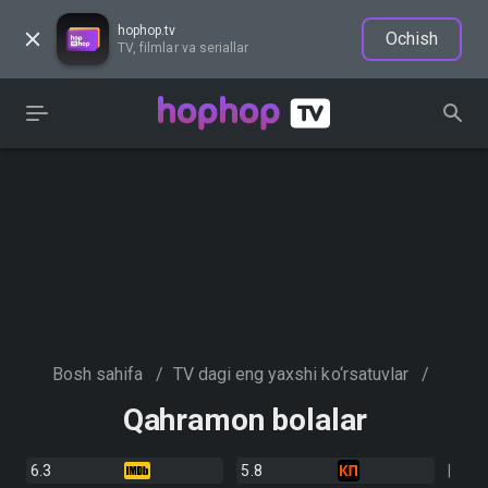
hophop.tv
Ochish
TV, filmlar va seriallar
Bosh sahifa
/
TV dagi eng yaxshi ko‘rsatuvlar
/
Qahramon bolalar
6.3
5.8