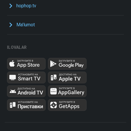
hophop.tv
Ma’lumot
ILOVALAR