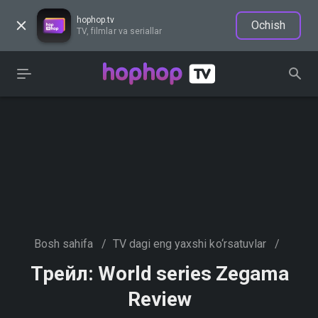
hophop.tv
Ochish
TV, filmlar va seriallar
Bosh sahifa
/
TV dagi eng yaxshi ko‘rsatuvlar
/
Трейл: World series Zegama
Review