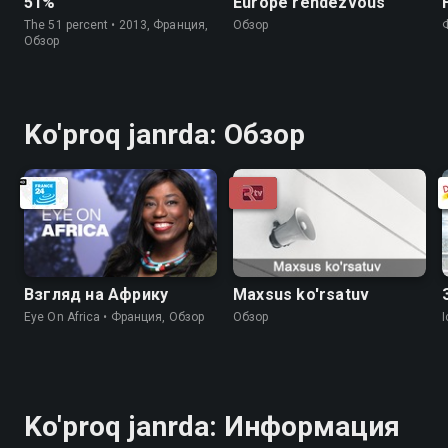
51%
Europe rendezvous
The 51 percent • 2013, Франция,
Обзор
Обзор
Ko'proq janrda: Обзор
Взгляд на Африку
Maxsus ko'rsatuv
Eye On Africa • Франция, Обзор
Обзор
I
Ko'proq janrda: Информация