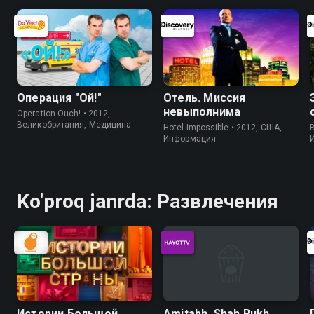
Операция "Ой!"
Отель. Миссия
невыполнима
Operation Ouch! • 2012,
Великобритания, Медицина
Hotel Impossible • 2012, США,
B
Информация
Ko'proq janrda: Развлечения
Истории Большой
Amitabh, Shah Rukh,