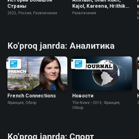
Страны
Kajol, Kareena, Hrithik
Udit Narayan_Gohi
2022, Россия, Развлечения
Развлечения
shodlik, gohi g'am
Ko'proq janrda: Аналитика
French Connections
Новости
Франция, Обзор
The News • 2013, Франция,
Обзор
Ko'proq janrda: Спорт