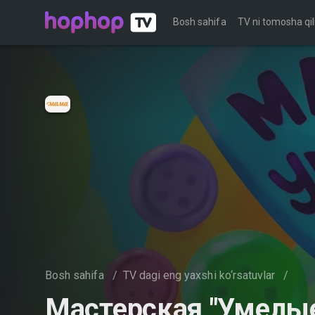
Bosh sahifa
TV ni tomosha qil
Bosh sahifa
/
TV dagi eng yaxshi ko‘rsatuvlar
/
Мастерская "Умелые