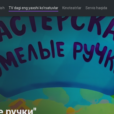
ish
TV dagi eng yaxshi ko‘rsatuvlar
Kinoteatrlar
Servis haqida
 ручки"