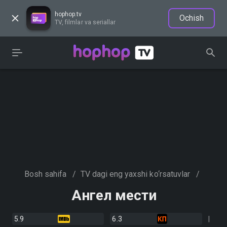
hophop.tv
Ochish
TV, filmlar va seriallar
Bosh sahifa
/
TV dagi eng yaxshi ko‘rsatuvlar
/
Ангел мести
5.9
6.3