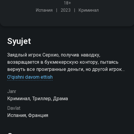
18+
Испания
2023
Криминал
Syujet
Заядлый игрок Серхио, получив наводку,
возвращается в букмекерскую контору, пытаясь
вернуть все проигранные деньги, но другой игрок
врывается в заведение с пистолетом, и один
O'qishni davom ettish
выстрел навсегда меняет его жизнь. И не только
его
Janr
Криминал, Триллер, Драма
Davlat
Испания, Франция