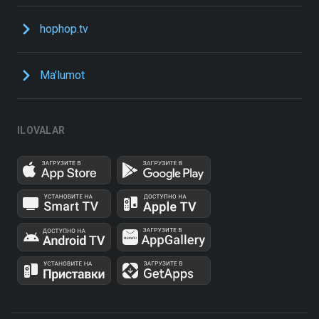
hophop.tv
Ma’lumot
ILOVALAR