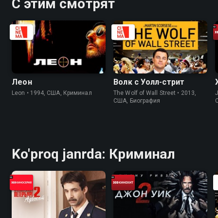
С этим смотрят
Леон
Волк с Уолл-стрит
Leon • 1994, США, Криминал
The Wolf of Wall Street • 2013,
J
США, Биография
Ko'proq janrda: Криминал