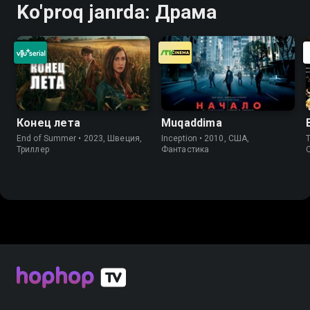
Ko'proq janrda: Драма
Конец лета
Muqaddima
End of Summer • 2023, Швеция,
Inception • 2010, США,
T
Триллер
Фантастика