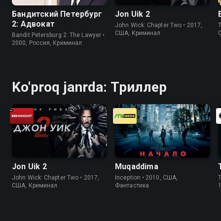
Бандитский Петербург
Jon Uik 2
2: Адвокат
John Wick: Chapter Two • 2017,
T
США, Криминал
Bandit Petersburg 2: The Lawyer •
2000, Россия, Криминал
Ko'proq janrda: Триллер
Jon Uik 2
Muqaddima
John Wick: Chapter Two • 2017,
Inception • 2010, США,
T
США, Криминал
Фантастика