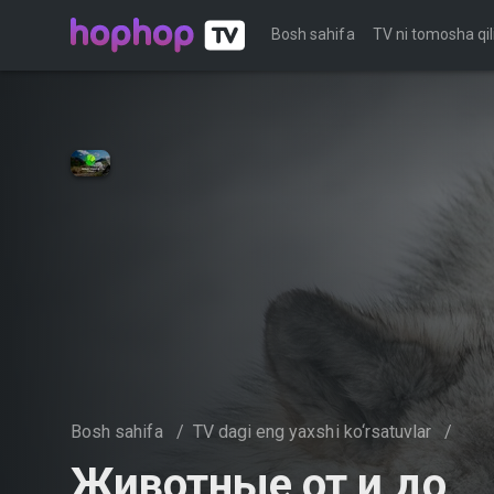
Bosh sahifa
TV ni tomosha qil
Bosh sahifa
/
TV dagi eng yaxshi ko‘rsatuvlar
/
Животные от и до