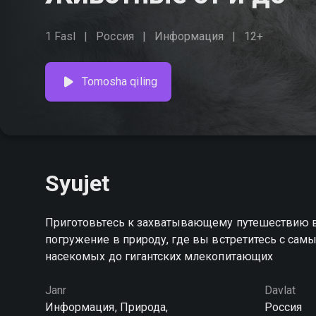
1 Fasl
Россия
Информация
12+
Tomosha qiling
Syujet
Приготовьтесь к захватывающему путешествию в
погружение в природу, где вы встретитесь с са
насекомых до гигантских млекопитающих
Janr
Davlat
Информация, Природа,
Россия