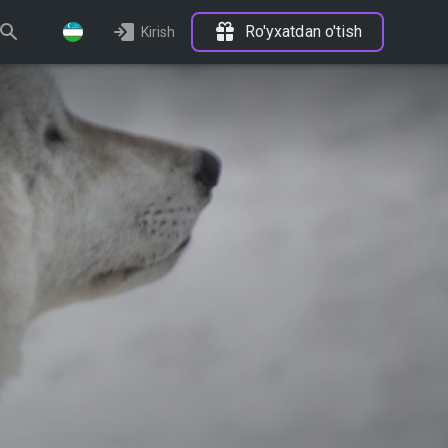
Ro'yxatdan o'tish
Kirish