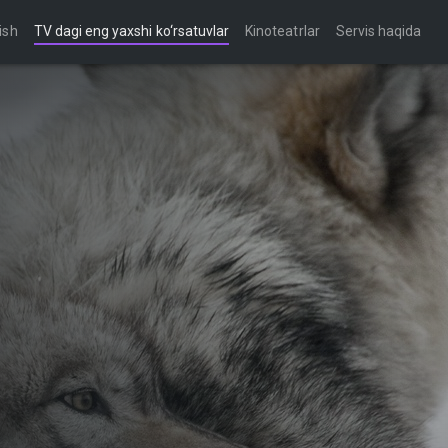
ish
TV dagi eng yaxshi ko‘rsatuvlar
Kinoteatrlar
Servis haqida