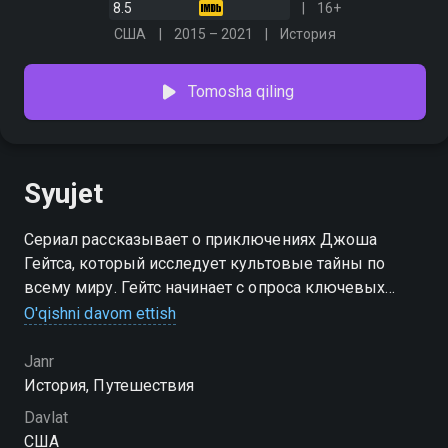
8.5
16+
США
2015 – 2021
История
Tomosha qiling
Syujet
Сериал рассказывает о приключениях Джоша
Гейтса, который исследует культовые тайны по
всему миру. Гейтс начинает с опроса ключевых
очевидцев и раскрытия последних событий в
O'qishni davom ettish
истории, а затем переходит к захватывающему
исследованию
Janr
История, Путешествия
Davlat
США