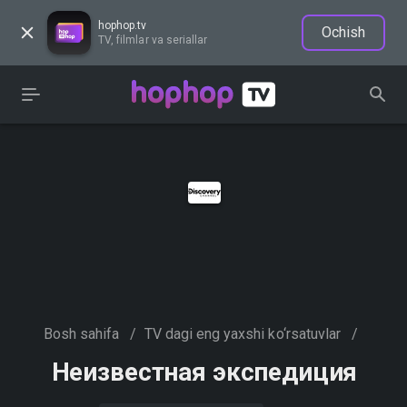
hophop.tv
Ochish
TV, filmlar va seriallar
Bosh sahifa
/
TV dagi eng yaxshi ko‘rsatuvlar
/
Неизвестная экспедиция