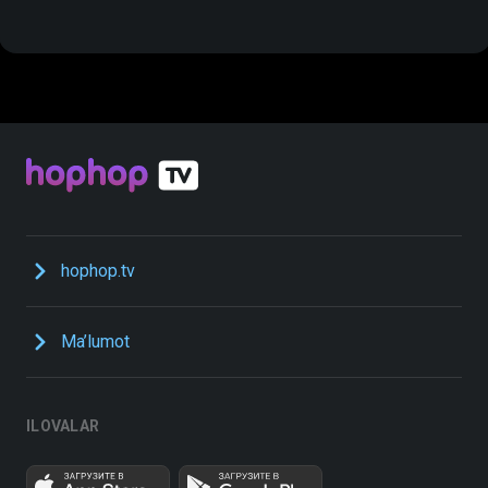
hophop.tv
Ma’lumot
ILOVALAR