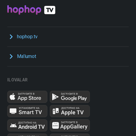
hophop.tv
Ma’lumot
ILOVALAR