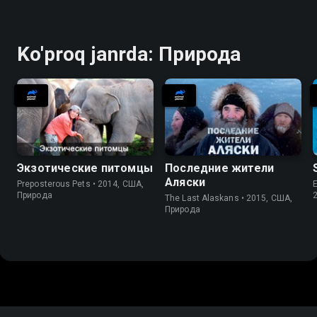
Информация
Ko'proq janrda: Природа
Экзотические питомцы
Последние жители
Аляски
Preposterous Pets • 2014, США,
E
Природа
The Last Alaskans • 2015, США,
Природа