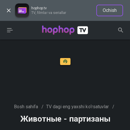
hophop.tv
Ochish
TV, filmlar va seriallar
Bosh sahifa
/
TV dagi eng yaxshi ko‘rsatuvlar
/
Животные - партизаны