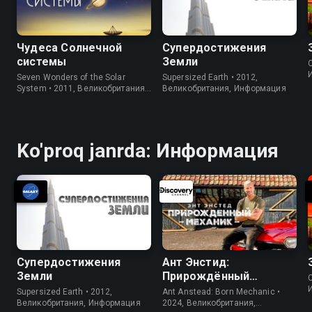
Чудеса Солнечной
Супердостижения
системы
Земли
C
Seven Wonders of the Solar
Supersized Earth • 2012,
System • 2011, Великобритания,
Великобритания, Информация
Информация
Ko'proq janrda: Информация
Супердостижения
Ант Энстид:
Земли
Прирождённый
C
механик
Supersized Earth • 2012,
Ant Anstead: Born Mechanic •
Великобритания, Информация
2024, Великобритания,