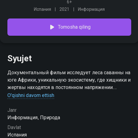
6+
Испания
2021
Информация
Tomosha qiling
Syujet
Документальный фильм исследует леса саванны на
юге Африки, уникальную экосистему, где хищники и
жертвы находятся в постоянном напряжении.
Узнайте, как каракалы, гепарды, носороги и другие
O'qishni davom ettish
виды используют тактику партизанской войны для
выживания
Janr
Информация, Природа
Davlat
Испания