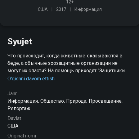
12+
США
2017
Информация
Syujet
Что происходит, когда животные оказываются в
беде, а обычные зоозащитные организации не
могут их спасти? На помощь приходят "Защитники
животных" - действенная, хотя и не столь известная
O'qishni davom ettish
в США организация добровольцев, всегда готовая
помочь животным
Janr
Информация, Общество, Природа, Просвещение,
Репортаж
Davlat
США
Original nomi