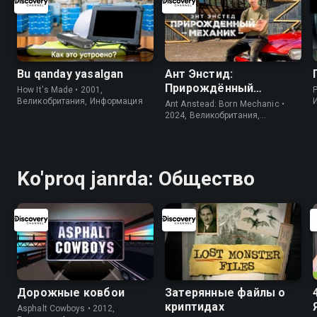
Bu qanday yasalgan
Ант Энстид:
Прирождённый
How It's Made • 2001,
P
механик
Великобритания, Информация
Ant Anstead: Born Mechanic •
2024, Великобритания,
Информация
Ko'proq janrda: Общество
Дорожные ковбои
Затерянные файлы о
криптидах
Asphalt Cowboys • 2012,