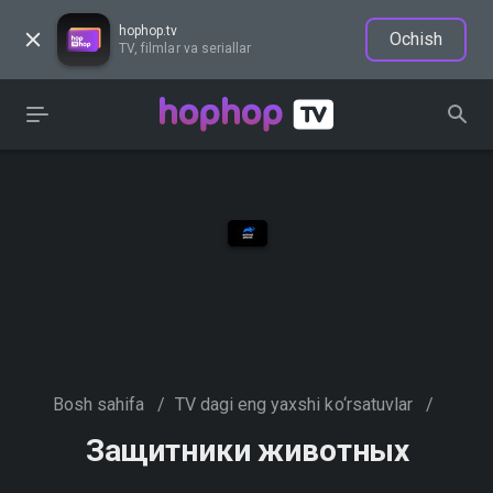
hophop.tv
Ochish
TV, filmlar va seriallar
Bosh sahifa
/
TV dagi eng yaxshi ko‘rsatuvlar
/
Защитники животных