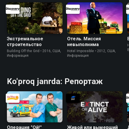
Экстремальное
Отель. Миссия
строительство
невыполнима
H
Building Off the Grid • 2016, США,
Hotel Impossible • 2012, США,
Информация
Информация
Ko'proq janrda: Репортаж
Операция "Ой!"
Живой или вымерший