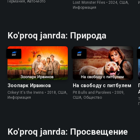
Германия, Авто-мото
Lost Monster Files • 2024, США,
Информация
Ko'proq janrda: Природа
Зоопарк Ирвинов
На свободу с питбулем
Crikey! It's the Irwins • 2018, США,
Pit Bulls and Parolees • 2009,
Информация
США, Общество
T
Ko'proq janrda: Просвещение