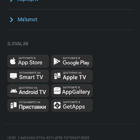
Ma’lumot
ILOVALAR
UUID: 14ab2e66-070e-431f-af98-937b9e918b08