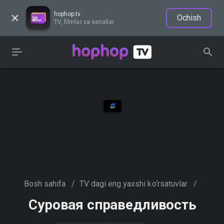
hophop.tv
Ochish
TV, filmlar va seriallar
Bosh sahifa
/
TV dagi eng yaxshi ko‘rsatuvlar
/
Суровая справедливость