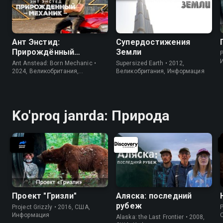
Ант Энстид:
Супердостижения
Прирождённый
Земли
P
механик
Ant Anstead: Born Mechanic •
Supersized Earth • 2012,
2024, Великобритания,
Великобритания, Информация
Информация
Ko'proq janrda: Природа
Проект "Гризли"
Аляска: последний
рубеж
Project Grizzly • 2016, США,
P
Информация
Alaska: the Last Frontier • 2008,