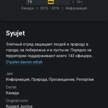
7.9
16+
Канада
2015 – 2016
Информация
Syujet
Элитный отряд защищает людей и природу в
городе, на побережье и в пустыне. Порядок на
территории поддерживают всего 143 офицера
полиции, которые ежедневно рискуют жизнью,
O'qishni davom ettish
вступая в контакт с дикими животными и опасными
людьми
Janr
Информация, Природа, Просвещение, Репортаж
Davlat
Канада
Original nomi
Rugged Justice