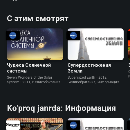
С этим смотрят
Чудеса Солнечной
Супердостижения
системы
Земли
C
Seven Wonders of the Solar
Supersized Earth • 2012,
System • 2011, Великобритания,
Великобритания, Информация
Информация
Ko'proq janrda: Информация