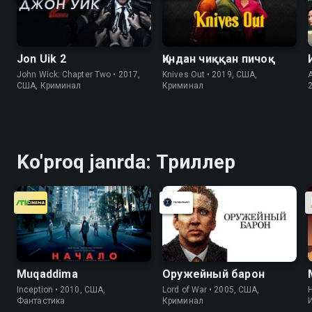
Jon Uik 2
Қиндан чиққан пичоқ
John Wick: Chapter Two • 2017,
Knives Out • 2019, США,
США, Криминал
Криминал
Ko'proq janrda: Триллер
Muqaddima
Оружейный барон
Inception • 2010, США,
Lord of War • 2005, США,
Фантастика
Криминал