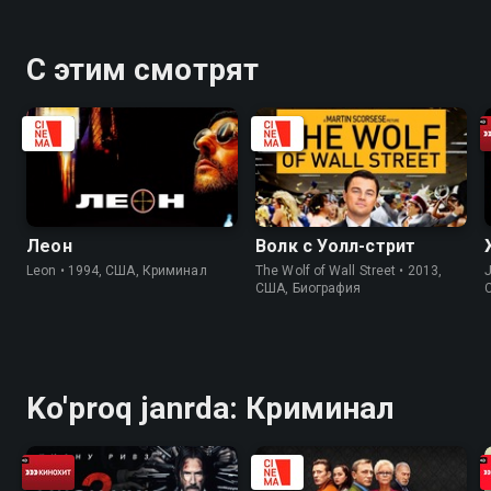
С этим смотрят
Леон
Волк с Уолл-стрит
Leon • 1994, США, Криминал
The Wolf of Wall Street • 2013,
J
США, Биография
Ko'proq janrda: Криминал