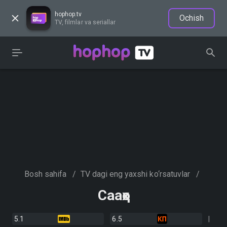
hophop.tv
Ochish
TV, filmlar va seriallar
Bosh sahifa
/
TV dagi eng yaxshi ko‘rsatuvlar
/
Сааҳо
5.1
6.5