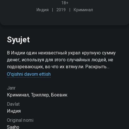
18+
Индия
2019
Криминал
Syujet
В Индии один неизвестный украл крупную сумму
денег, используя для этого случайных людей, не
подозревающих, во что их втянули. Раскрыть
преступление поручают Ашоку Чакраварти, офицеру
O'qishni davom ettish
полиции под прикрытием
Janr
Криминал, Триллер, Боевик
Davlat
Индия
Original nomi
Saaho