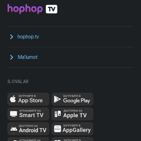
hophop.tv
Ma’lumot
ILOVALAR