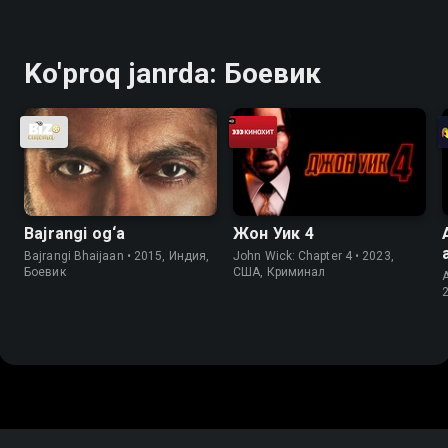
Ko'proq janrda: Боевик
Bajrangi og‘a
Жон Уик 4
Bajrangi Bhaijaan • 2015, Индия,
John Wick: Chapter 4 • 2023,
Боевик
США, Криминал
A