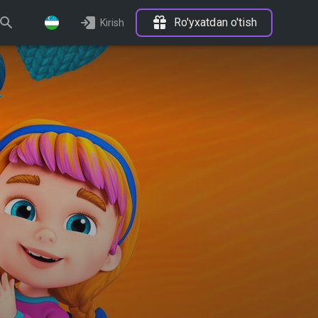
Ro'yxatdan o'tish
Kirish