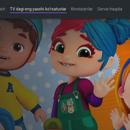
ish
TV dagi eng yaxshi ko‘rsatuvlar
Kinoteatrlar
Servis haqida