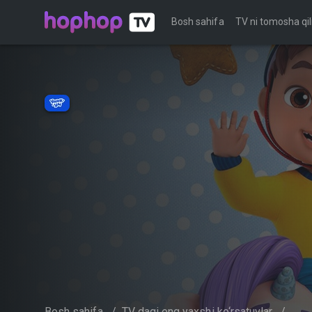
Bosh sahifa
TV ni tomosha qil
Bosh sahifa
/
TV dagi eng yaxshi ko‘rsatuvlar
/