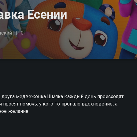
авка Есении
тский
0+
её друга медвежонка Шмяка каждый день происходят
просят помочь: у кого-то пропало вдохновение, а
тное желание