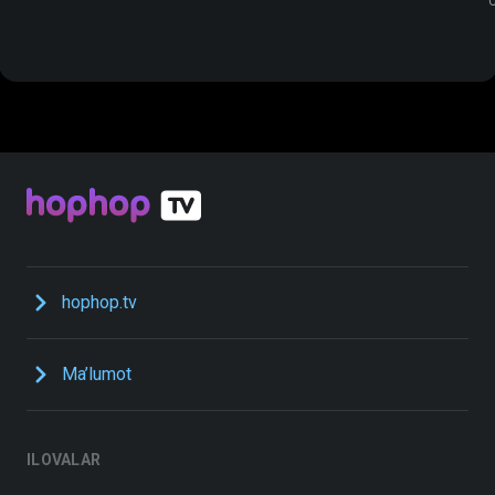
hophop.tv
Ma’lumot
ILOVALAR