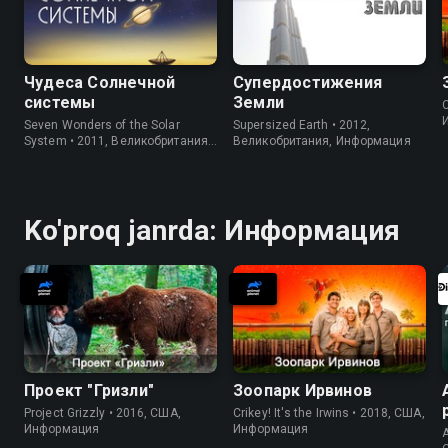
Чудеса Солнечной
Супердостижения
системы
Земли
C
Seven Wonders of the Solar
Supersized Earth • 2012,
System • 2011, Великобритания,
Великобритания, Информация
Информация
Ko'proq janrda: Информация
Проект "Гризли"
Зоопарк Ирвинов
Project Grizzly • 2016, США,
Crikey! It's the Irwins • 2018, США,
Информация
Информация
A