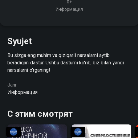
0+
Информация
Syujet
Bu sizga eng muhim va qiziqarli narsalarni aytib
beradigan dastur. Ushbu dasturni ko'rib, biz bilan yangi
narsalarni o'rganing!
Janr
Информация
С этим смотрят