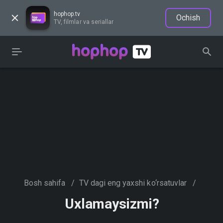
hophop.tv
Ochish
TV, filmlar va seriallar
Bosh sahifa
/
TV dagi eng yaxshi ko‘rsatuvlar
/
Uxlamaysizmi?