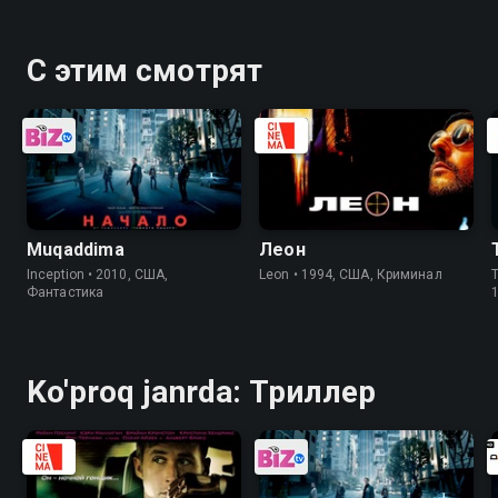
С этим смотрят
Muqaddima
Леон
Inception • 2010, США,
Leon • 1994, США, Криминал
T
Фантастика
Ko'proq janrda: Триллер