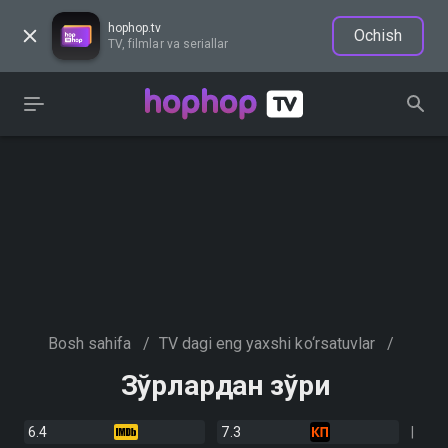
hophop.tv
Ochish
TV, filmlar va seriallar
Bosh sahifa
/
TV dagi eng yaxshi ko‘rsatuvlar
/
Зўрлардан зўри
6.4
7.3