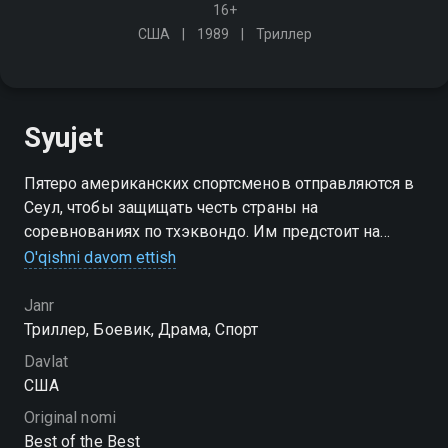
16+
США
1989
Триллер
Syujet
Пятеро американских спортсменов отправляются в
Сеул, чтобы защищать честь страны на
соревнованиях по тхэквондо. Им предстоит на
время забыть обо всех своих разногласиях и
O'qishni davom ettish
личных проблемах, преодолеть страхи и стать одной
командой…
Janr
Триллер, Боевик, Драма, Спорт
Davlat
США
Original nomi
Best of the Best