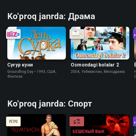
Ko'proq janrda: Драма
Суғур куни
Osmondagi bolalar 2
Groundhog Day • 1993, США,
2004, Узбекистан, Мелодрама
H
Фэнтези
Ko'proq janrda: Спорт