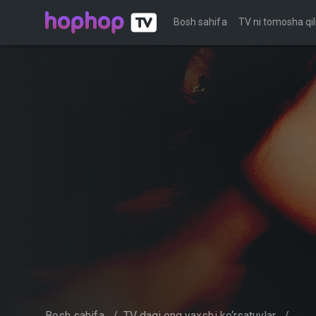
Bosh sahifa
TV ni tomosha qil
Bosh sahifa
/
TV dagi eng yaxshi ko‘rsatuvlar
/