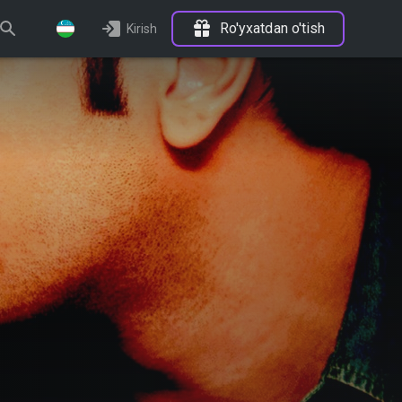
Ro'yxatdan o'tish
Kirish