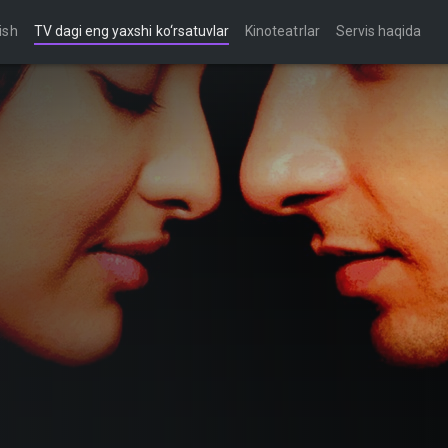
ish
TV dagi eng yaxshi ko‘rsatuvlar
Kinoteatrlar
Servis haqida