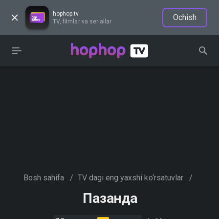
hophop.tv
Ochish
TV, filmlar va seriallar
Bosh sahifa
/
TV dagi eng yaxshi ko‘rsatuvlar
/
Пазанда