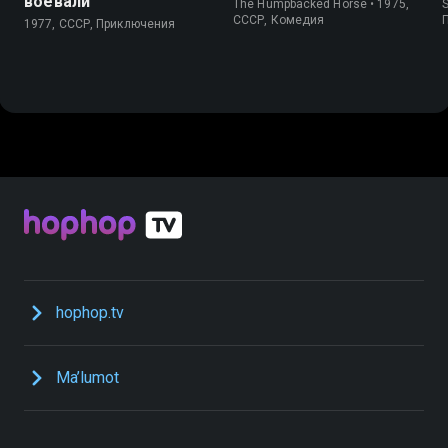
воевали
The Humpbacked Horse • 1975,
S
СССР, Комедия
1977, СССР, Приключения
hophop.tv
Ma’lumot