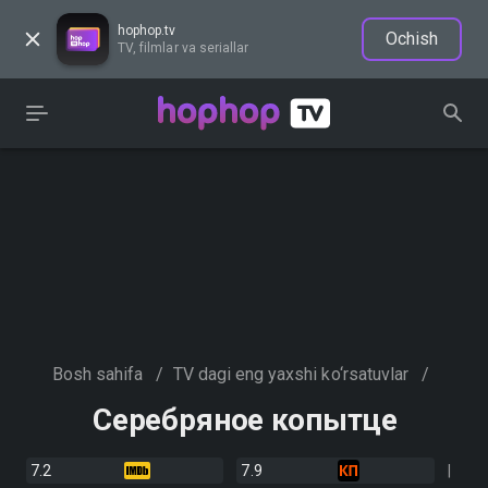
hophop.tv
Ochish
TV, filmlar va seriallar
Bosh sahifa
/
TV dagi eng yaxshi ko‘rsatuvlar
/
Серебряное копытце
7.2
7.9