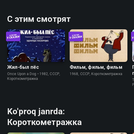
С этим смотрят
Жил-был пёс
Фильм, фильм, фильм
Once Upon a Dog • 1982, СССР,
1968, СССР, Короткометражка
Короткометражка
T
P
Ko'proq janrda:
Короткометражка