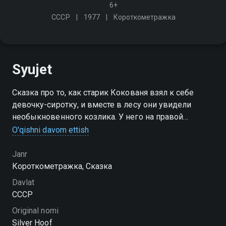
6+
СССР
1977
Короткометражка
Syujet
Сказка про то, как старик Кокованя взял к себе
девочку-сиротку, и вместе в лесу они увидели
необыкновенного козлика. У него на правой
передней ноге серебряное копытце. В каком месте
O'qishni davom ettish
топнет этим копытцем - там и появится дорогой
камень
Janr
Короткометражка, Сказка
Davlat
СССР
Original nomi
Silver Hoof