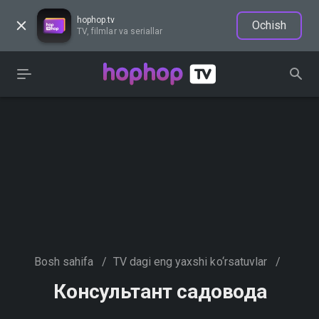
hophop.tv
Ochish
TV, filmlar va seriallar
Bosh sahifa
/
TV dagi eng yaxshi ko‘rsatuvlar
/
Консультант садовода