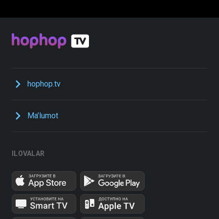
hophop.tv
Ma’lumot
ILOVALAR