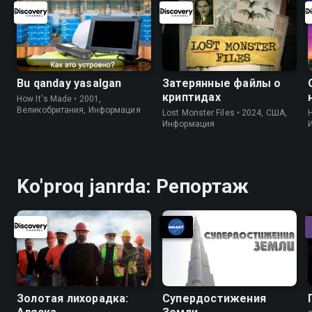
Bu qanday yasalgan
Затерянные файлы о
криптидах
How It's Made • 2001,
Великобритания, Информация
Lost Monster Files • 2024, США,
H
Информация
Ko'proq janrda: Репортаж
Золотая лихорадка:
Супердостижения