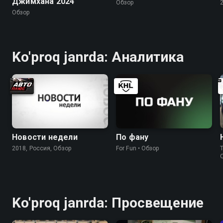
Джимхана 2024
Обзор
Обзор
Ko'proq janrda: Аналитика
Новости недели
По фану
2018, Россия, Обзор
For Fun • Обзор
Ko'proq janrda: Просвещение