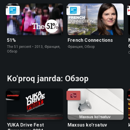
51%
French Connections
The 51 percent • 2013, Франция,
Франция, Обзор
Обзор
Ko'proq janrda: Обзор
YUKA Drive Fest
Maxsus ko'rsatuv