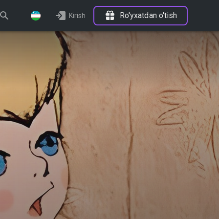
Ro'yxatdan o'tish
Kirish