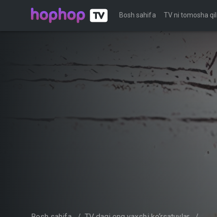
Bosh sahifa
TV ni tomosha qil
Bosh sahifa
/
TV dagi eng yaxshi ko‘rsatuvlar
/