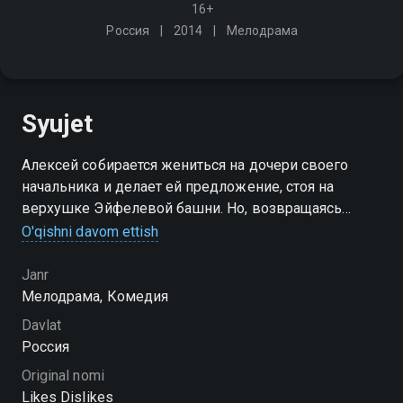
16+
Россия
2014
Мелодрама
Syujet
Алексей собирается жениться на дочери своего
начальника и делает ей предложение, стоя на
верхушке Эйфелевой башни. Но, возвращаясь
домой после встречи с друзьями, он видит девушку
O'qishni davom ettish
в толпе уличных музыкантов, и эта встреча лишает
его покоя…
Janr
Мелодрама, Комедия
Davlat
Россия
Original nomi
Likes Dislikes