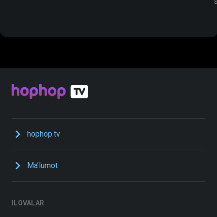
hophop.tv
Ma’lumot
ILOVALAR