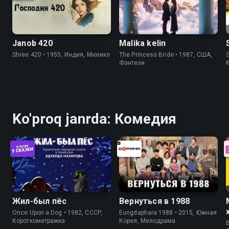
Janob 420
Malika kelin
Shree 420 • 1955, Индия, Мюзикл
The Princess Bride • 1987, США,
S
Фэнтези
Ko'proq janrda: Комедия
Жил-был пёс
Вернуться в 1988
Once Upon a Dog • 1982, СССР,
Eungdaphara 1988 • 2015, Южная
Короткометражка
Корея, Мелодрама
B