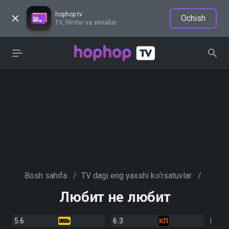
hophop.tv
Ochish
TV, filmlar va seriallar
Bosh sahifa
/
TV dagi eng yaxshi ko‘rsatuvlar
/
Любит не любит
5.6
6.3