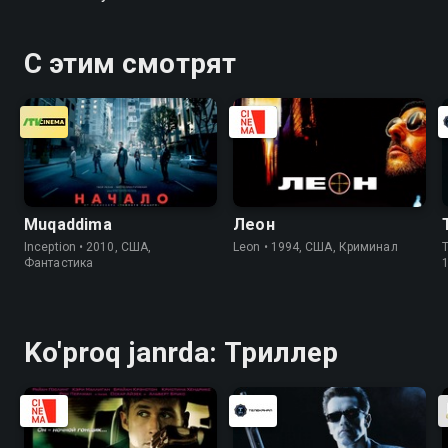
С этим смотрят
Muqaddima
Леон
Inception • 2010, США,
Leon • 1994, США, Криминал
T
Фантастика
Ko'proq janrda: Триллер