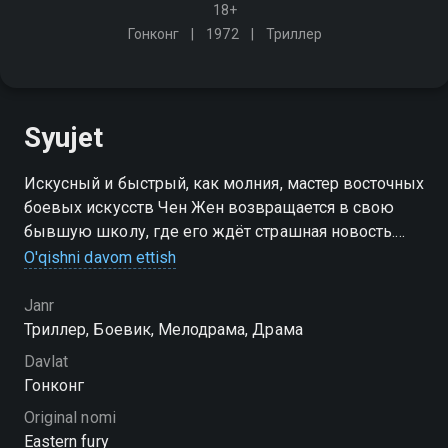
18+
Гонконг
1972
Триллер
Syujet
Искусный и быстрый, как молния, мастер восточных
боевых искусств Чен Жен возвращается в свою
бывшую школу, где его ждёт страшная новость.
Зверски убит глубоко почитаемый наставник,
O'qishni davom ettish
преподававший кунг-фу и карате
Janr
Триллер, Боевик, Мелодрама, Драма
Davlat
Гонконг
Original nomi
Eastern fury