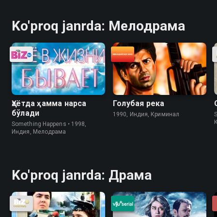
Ko'proq janrda: Мелодрама
Ҳаётда ҳамма нарса
Голубая река
бўлади
1990, Индия, Криминал
S
Something Happens • 1998,
Индия, Мелодрама
Ko'proq janrda: Драма