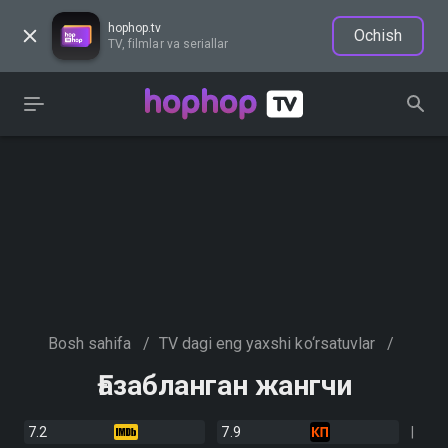
hophop.tv
Ochish
TV, filmlar va seriallar
Bosh sahifa
/
TV dagi eng yaxshi ko‘rsatuvlar
/
Ғазабланган жангчи
7.2
7.9