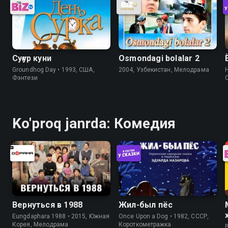
Суғур куни
Osmondagi bolalar 2
Groundhog Day • 1993, США,
2004, Узбекистан, Мелодрама
H
Фэнтези
Ko'proq janrda: Комедия
Вернуться в 1988
Жил-был пёс
Eungdaphara 1988 • 2015, Южная
Once Upon a Dog • 1982, СССР,
Корея, Мелодрама
Короткометражка
B