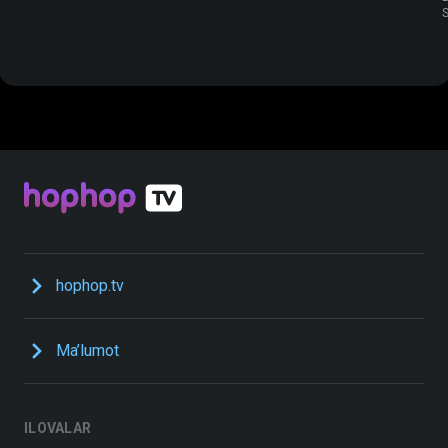
hophop.tv
Ma’lumot
ILOVALAR