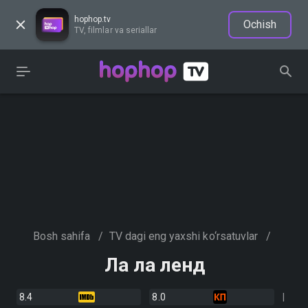
hophop.tv
Ochish
TV, filmlar va seriallar
Bosh sahifa
/
TV dagi eng yaxshi ko‘rsatuvlar
/
Ла ла ленд
8.4
8.0