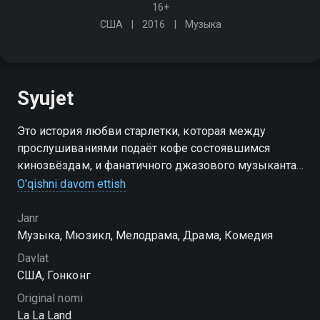
16+
США
2016
Музыка
Syujet
Это история любви старлетки, которая между
прослушиваниями подаёт кофе состоявшимся
кинозвёздам, и фанатичного джазового музыканта,
вынужденного подрабатывать в заштатных барах.
O'qishni davom ettish
Но пришедший к влюблённым успех начинает
подтачивать их отношения
Janr
Музыка, Мюзикл, Мелодрама, Драма, Комедия
Davlat
США, Гонконг
Original nomi
La La Land