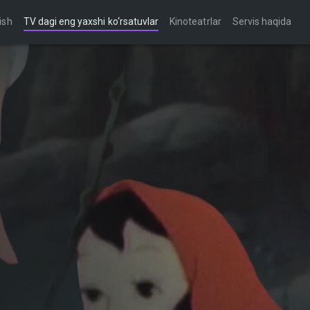
ish
TV dagi eng yaxshi ko‘rsatuvlar
Kinoteatrlar
Servis haqida