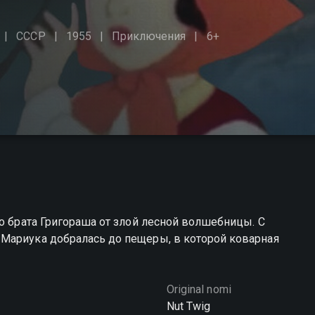
СССР
1955
Приключения
6+
го брата Григораша от злой лесной волшебницы. С
Мариука добралась до пещеры, в которой коварная
Original nomi
Nut Twig