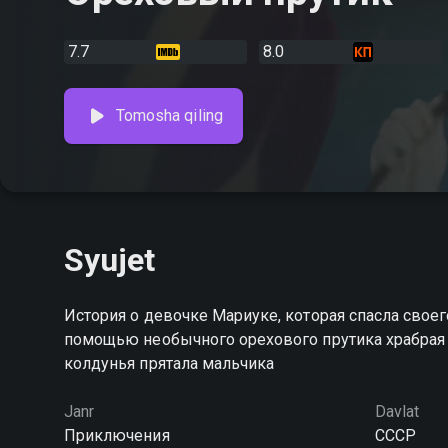
7.7
8.0
Tomosha qiling
Syujet
История о девочке Мариуке, которая спасла свое
помощью необычного орехового прутика храбрая 
колдунья прятала мальчика
Janr
Davlat
Приключения
СССР