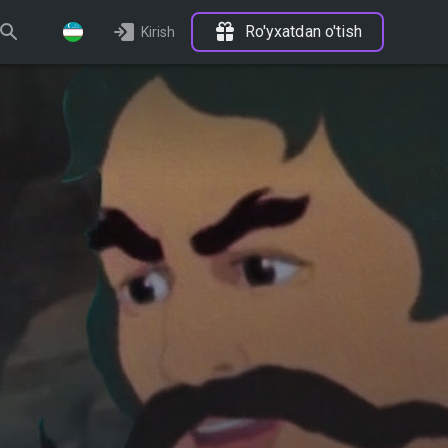
Ro'yxatdan o'tish
Kirish