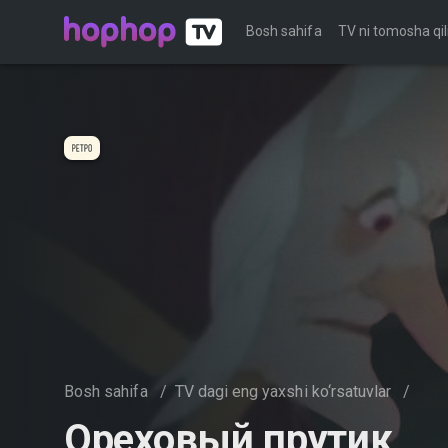
Bosh sahifa
TV ni tomosha qil
Bosh sahifa
/
TV dagi eng yaxshi ko‘rsatuvlar
/
Ореховый прутик