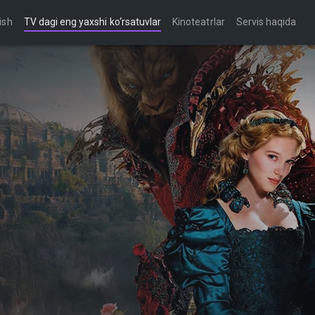
ish
TV dagi eng yaxshi ko‘rsatuvlar
Kinoteatrlar
Servis haqida