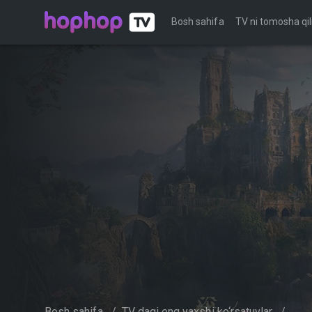
Bosh sahifa
TV ni tomosha qil
Bosh sahifa
/
TV dagi eng yaxshi ko‘rsatuvlar
/