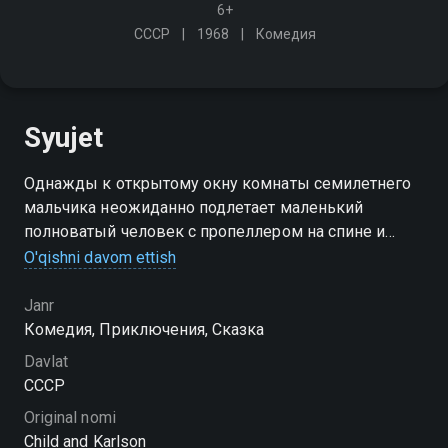
6+
СССР
1968
Комедия
Syujet
Однажды к открытому окну комнаты семилетнего
мальчика неожиданно подлетает маленький
полноватый человек с пропеллером на спине и
представляется: "Я - Карлсон, который живёт на
O'qishni davom ettish
крыше!". Так начинаются приключения Малыша и
Карлсона
Janr
Комедия, Приключения, Сказка
Davlat
СССР
Original nomi
Child and Karlson