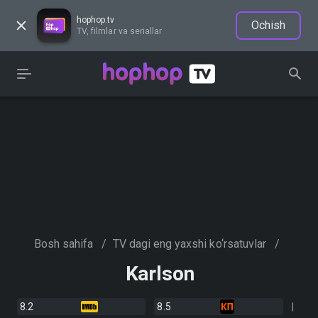
hophop.tv
Ochish
TV, filmlar va seriallar
Bosh sahifa
/
TV dagi eng yaxshi ko‘rsatuvlar
/
Karlson
8.2
8.5