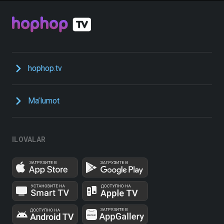
hophop.tv
Ma’lumot
ILOVALAR