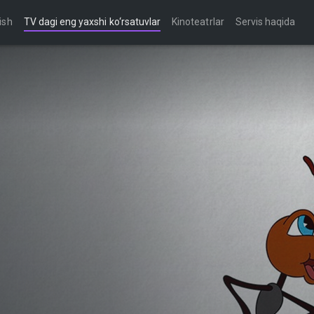
ish
TV dagi eng yaxshi ko‘rsatuvlar
Kinoteatrlar
Servis haqida