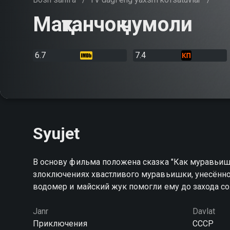
Мақтанчоқ чумоли
6.7
7.4
Syujet
В основу фильма положена сказка "Как муравьиш
злоключениях хвастливого муравьишки, унесённого
водомер и майский жук помогли ему до захода с
Janr
Davlat
Приключения
СССР