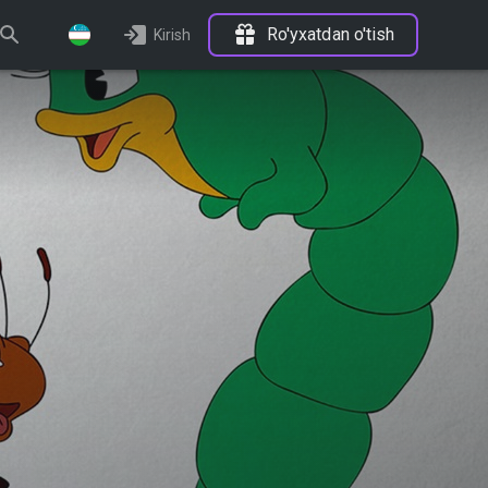
Ro'yxatdan o'tish
Kirish