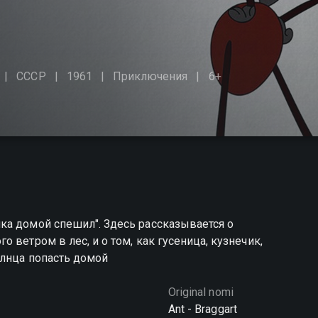
СССР
1961
Приключения
6+
ка домой спешил". Здесь рассказывается о
 ветром в лес, и о том, как гусеница, кузнечик,
олнца попасть домой
Original nomi
Ant - Braggart