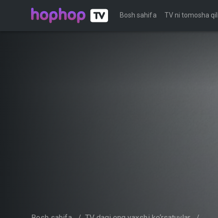
Bosh sahifa
TV ni tomosha qil
Bosh sahifa
/
TV dagi eng yaxshi ko‘rsatuvlar
/