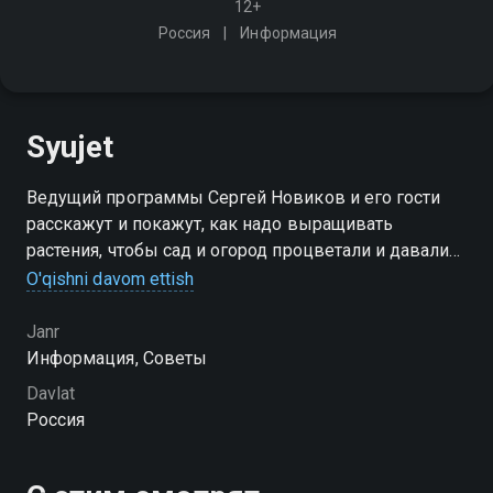
12+
Россия
Информация
Syujet
Ведущий программы Сергей Новиков и его гости
расскажут и покажут, как надо выращивать
растения, чтобы сад и огород процветали и давали
сочные плоды для вашего стола и радовали вас
O'qishni davom ettish
Janr
Информация, Советы
Davlat
Россия