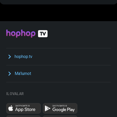
hophop.tv
Ma’lumot
ILOVALAR