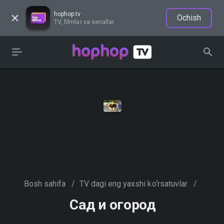
hophop.tv
Ochish
TV, filmlar va seriallar
Bosh sahifa
/
TV dagi eng yaxshi ko‘rsatuvlar
/
Сад и огород