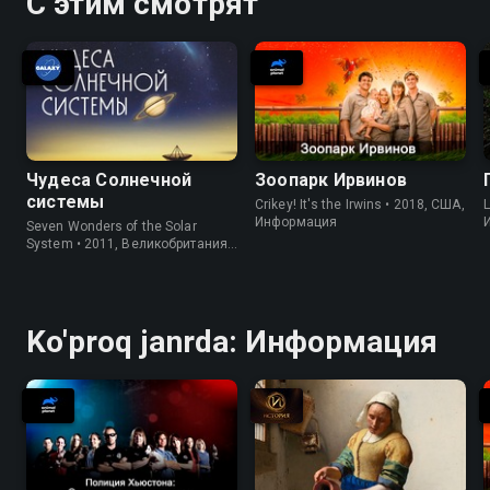
С этим смотрят
Чудеса Солнечной
Зоопарк Ирвинов
системы
Crikey! It's the Irwins • 2018, США,
L
Информация
Seven Wonders of the Solar
System • 2011, Великобритания,
Информация
Ko'proq janrda: Информация