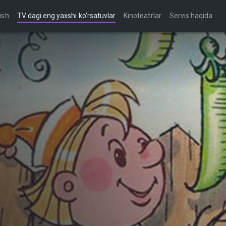
ish
TV dagi eng yaxshi ko‘rsatuvlar
Kinoteatrlar
Servis haqida