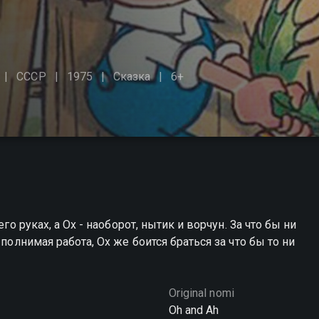
СССР
1975
Сказка
6+
го руках, а Ох - наоборот, нытик и ворчун. За что бы ни
полнимая работа, Ох же боится браться за что бы то ни
Original nomi
Oh and Ah