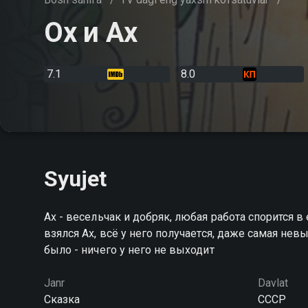
Ох и Ах
7.1
8.0
Syujet
Ах - весельчак и добряк, любая работа спорится в е
взялся Ах, всё у него получается, даже самая невы
было - ничего у него не выходит
Janr
Davlat
Сказка
СССР