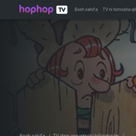
Bosh sahifa
TV ni tomosha qil
Bosh sahifa
/
TV dagi eng yaxshi ko‘rsatuvlar
/