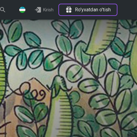
Ro'yxatdan o'tish
Kirish