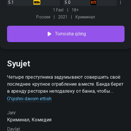
5.1
5.0
1 Fasl
18+
Россия
2021
Криминал
Tomosha qiling
Syujet
Четыре преступника задумывают совершить своё
последнее крупное ограбление вместе. Банда берет
в аренду ресторан неподалеку от банка, чтобы
организовать подкоп к деньгохранилищу, но
O'qishni davom ettish
внезапно их предприятие привлекает внимание
посетителей
Janr
Криминал, Комедия
Davlat