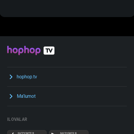
hophop.tv
Ma’lumot
ILOVALAR