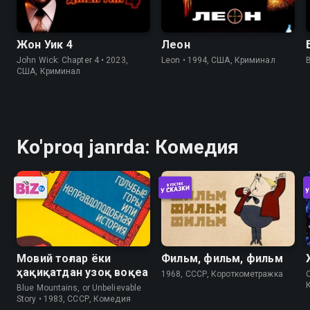
Жон Уик 4
Леон
John Wick: Chapter 4 • 2023,
Leon • 1994, США, Криминал
B
США, Криминал
Ko'proq janrda: Комедия
Мовий тоғлар ёки
Фильм, фильм, фильм
ҳақиқатдан узоқ воқеа
1968, СССР, Короткометражка
Blue Mountains, or Unbelievable
Story • 1983, СССР, Комедия