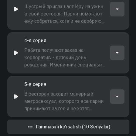
человек. Вот только платить по
Шустрый приглашает Иру на ужин
счетам он не собирается…
в свой ресторан. Парни помогают
ему собраться, хотя и не одобряют
шашни с полицейской. К их
неожиданности, девушка
4-я серия
приходит на свидание со своим
кавалером - начальником отдела
Ребята получают заказ на
полиции Горошковым
корпоратив - детский день
рождения. Именинник специально
выбрал их ресторан, так как он в
восторге от воровской романтики.
5-я серия
Парни берутся за подготовку
праздника
В ресторан заходит манерный
метросексуал, которого все парни
принимают за гея и не хотят
обслуживать, - ведь это не по
понятиям. Шустрый призывает их
hammasini ko'rsatish (10 Seriyalar)
к толерантности, а в ходе