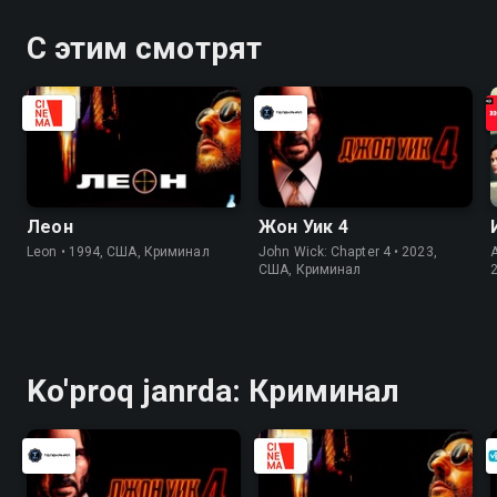
неожиданного инцидента Кощею
приходится ближе познакомиться
С этим смотрят
с гостем
Леон
Жон Уик 4
Leon • 1994, США, Криминал
John Wick: Chapter 4 • 2023,
США, Криминал
Ko'proq janrda: Криминал