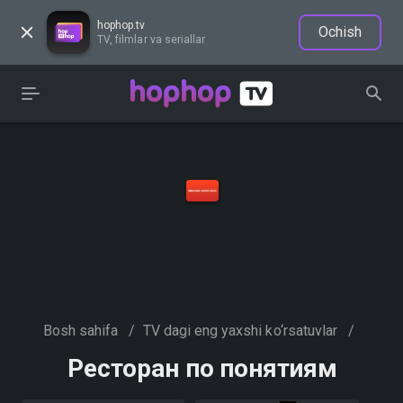
hophop.tv
Ochish
TV, filmlar va seriallar
Bosh sahifa
/
TV dagi eng yaxshi ko‘rsatuvlar
/
Ресторан по понятиям