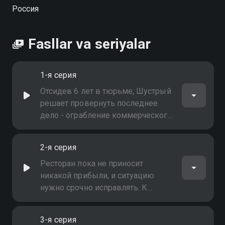
Россия
Fasllar va seriyalar
1-я серия
Отсидев 6 лет в тюрьме, Шустрый
решает провернуть последнее
дело - ограбление коммерческого
банка. В качестве прикрытия
Шустрый и его товарищи
2-я серия
арендуют стоящий по соседству
ресторан, где планируют вырыть
Ресторан пока не приносит
подземный тоннель
никакой прибыли, и ситуацию
нужно срочно исправлять. К
счастью, в ресторан приходит
старый знакомый Хмырь, который
3-я серия
хочет провести сходняк на 50