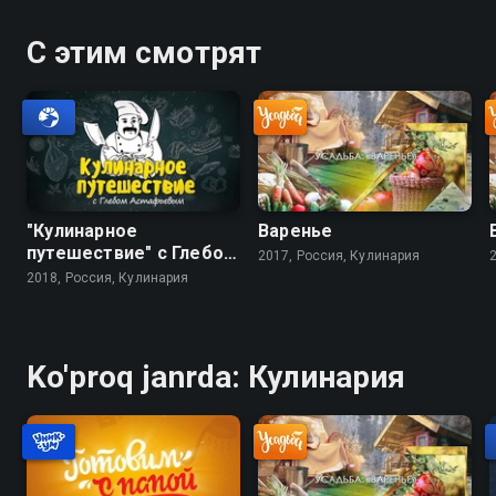
С этим смотрят
"Кулинарное
Варенье
путешествие" с Глебом
2017, Россия, Кулинария
Астафьевым
2018, Россия, Кулинария
Ko'proq janrda: Кулинария