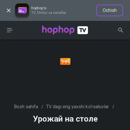
hophop.tv
Ochish
TV, filmlar va seriallar
Bosh sahifa
/
TV dagi eng yaxshi ko‘rsatuvlar
/
Урожай на столе