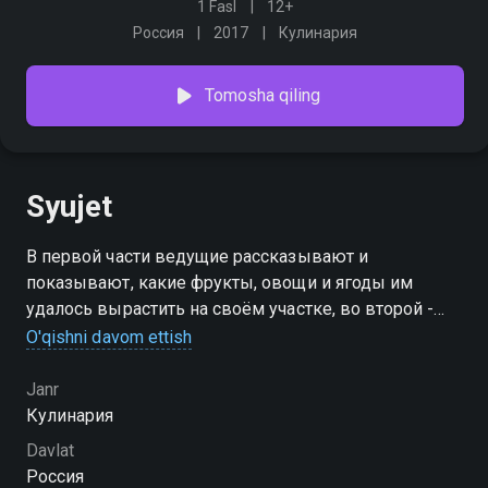
1 Fasl
12+
Россия
2017
Кулинария
Tomosha qiling
Syujet
В первой части ведущие рассказывают и
показывают, какие фрукты, овощи и ягоды им
удалось вырастить на своём участке, во второй -
что и как можно приготовить из этих экологически
O'qishni davom ettish
чистых продуктов, выращенных и собранных в
своём саду или огороде
Janr
Кулинария
Davlat
Россия