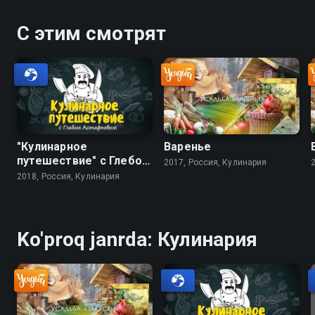
С этим смотрят
"Кулинарное
Варенье
путешествие" с Глебом
2017, Россия, Кулинария
Астафьевым
2018, Россия, Кулинария
Ko'proq janrda: Кулинария