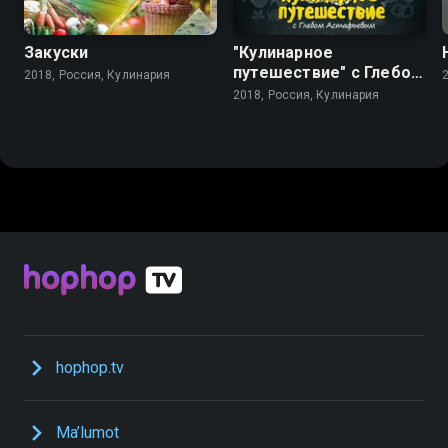
Закуски
"Кулинарное
путешествие" с Глебом
2018, Россия, Кулинария
Астафьевым
2018, Россия, Кулинария
hophop.tv
Ma’lumot