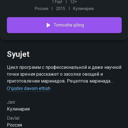
1 Fasl
12+
Россия
2015
Кулинария
Tomosha qiling
Syujet
Цикл программ с профессиональной и даже научной
точки зрения расскажет о засолке овощей и
приготовлении маринадов. Рецептов маринада
множество, но есть ряд условий, которые
O'qishni davom ettish
необходимо выполнять для правильной, вкусной и
качественной засолки
Janr
Кулинария
Davlat
Россия