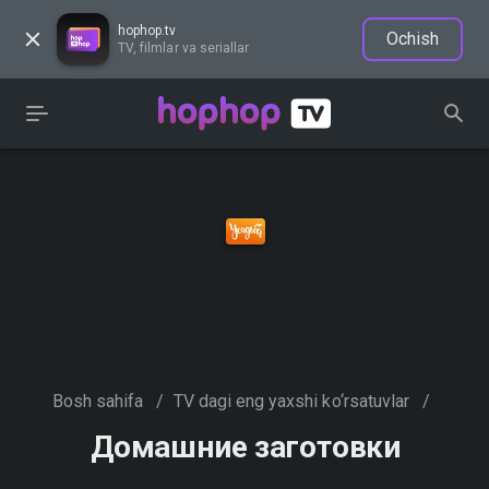
hophop.tv
Ochish
TV, filmlar va seriallar
Bosh sahifa
/
TV dagi eng yaxshi ko‘rsatuvlar
/
Домашние заготовки