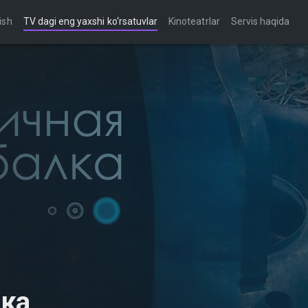
ish
TV dagi eng yaxshi ko‘rsatuvlar
Kinoteatrlar
Servis haqida
лка