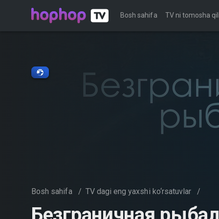
Bosh sahifa
TV ni tomosha qil
Bosh sahifa
/
TV dagi eng yaxshi ko‘rsatuvlar
/
Безгрaничнaя pыба