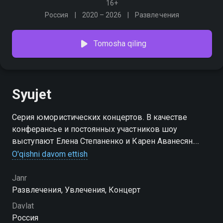
16+
Россия
2020 – 2026
Развлечения
Tomosha qiling
Syujet
Серия юмористических концертов. В качестве
конферансье и постоянных участников шоу
выступают Елена Степаненко и Карен Аванесян.
Также в концертах участвуют популярные певцы,
O'qishni davom ettish
музыканты и звёзды комедийного жанра
Janr
Развлечения, Увлечения, Концерт
Davlat
Россия