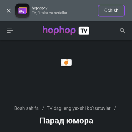
hophop.tv
Ochish
TV, filmlar va seriallar
Bosh sahifa
/
TV dagi eng yaxshi ko‘rsatuvlar
/
Парад юмора