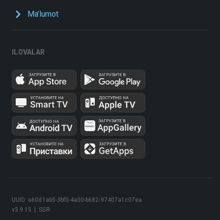
Ma’lumot
ILOVALAR
UUID: a60d1ab5-3bf0-4a00-b682-97407a1c07ea
v3.9.15
|
SSR