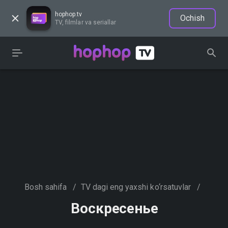
hophop.tv
Ochish
TV, filmlar va seriallar
Bosh sahifa
/
TV dagi eng yaxshi ko‘rsatuvlar
/
Воскресенье