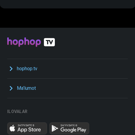
hophop.tv
Ma’lumot
ILOVALAR