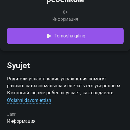
0+
Информация
Tomosha qiling
Syujet
Родители узнают, какие упражнения помогут
развить навыки малыша и сделать его уверенным.
В игровой форме ребёнок узнает, как создавать
самые разные поделки, а весёлые упражнения
O'qishni davom ettish
научат музыкальному и ритмическому восприятию
и созиданию
Janr
Информация